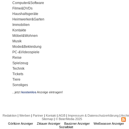
Computer&Software
Filme&DVDs
Haushaltsgeräte
Heimwerker&Garten
Immobilien
Kontakte
Möbel&Wohnen
Musik
Mode&Bekleidung
PC-&Videospiele
Reise
Spielzeug
Technik
Tickets
Tiere
Sonstiges
...jetzt
kostenlos
Anzeige eintragen!
Redaktion
|
Werben
|
Partner
|
Kontakt
|
AGB
|
Impressum & Datenschutzerklärung
|
Archi
Sitemap
|
© BeierMedia 2025
Görlitzer Anzeiger
Zittauer Anzeiger
Bautzner Anzeiger
Weißwasser Anzeiger
Sozialblatt