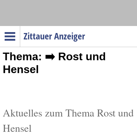
Navigation
Zittauer Anzeiger
Startseite
Thema: ➡️ Rost und
Menüpunkte
Politik
Hensel
Gesellschaft
Wirtschaft
Service
Verkehr
Aktuelles zum Thema Rost und
Gesundheit
Hensel
Kultur
Sport