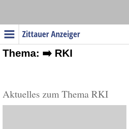
Navigation
Zittauer Anzeiger
Startseite
Thema: ➡️ RKI
Menüpunkte
Politik
Gesellschaft
Wirtschaft
Service
Aktuelles zum Thema RKI
Verkehr
Gesundheit
Kultur
Sport