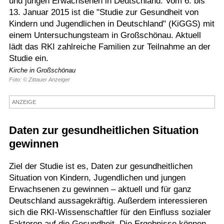
und jungen Erwachsenen in Deutschland. Vom 6. bis
13. Januar 2015 ist die "Studie zur Gesundheit von
Termine
Kindern und Jugendlichen in Deutschland" (KiGGS) mit
Kostenlos
einem Untersuchungsteam in Großschönau. Aktuell
lädt das RKI zahlreiche Familien zur Teilnahme an der
Studie ein.
Kirche in Großschönau
Foto: © Zittauer Anzeiger
ANZEIGE
Daten zur gesundheitlichen Situation
gewinnen
Ziel der Studie ist es, Daten zur gesundheitlichen
Situation von Kindern, Jugendlichen und jungen
Erwachsenen zu gewinnen – aktuell und für ganz
Deutschland aussagekräftig. Außerdem interessieren
sich die RKI-Wissenschaftler für den Einfluss sozialer
Faktoren auf die Gesundheit. Die Ergebnisse können