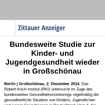
Navigation
Zittauer Anzeiger
Startseite
Bundesweite Studie zur
Menüpunkte
Politik
Kinder- und
Gesellschaft
Jugendgesundheit wieder
Wirtschaft
in Großschönau
Service
Verkehr
Berlin | Großschönau, 2. Dezember 2014.
Das
Gesundheit
Robert-Koch-Institut (RKI) untersucht im Zuge des
bundesweiten Gesundheitsmonitorings regelmäßig die
Kultur
gesundheitliche Situation von Kindern, Jugendlichen
Sport