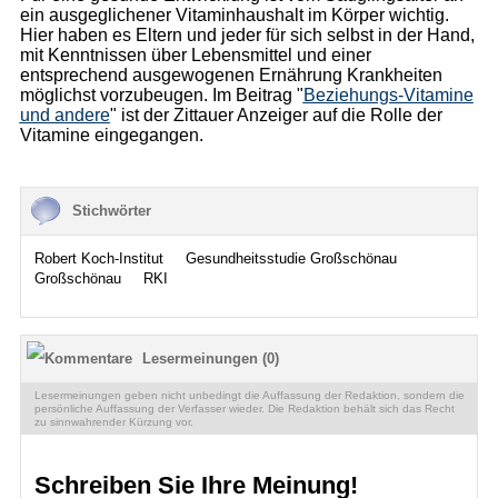
ein ausgeglichener Vitaminhaushalt im Körper wichtig.
Hier haben es Eltern und jeder für sich selbst in der Hand,
mit Kenntnissen über Lebensmittel und einer
entsprechend ausgewogenen Ernährung Krankheiten
möglichst vorzubeugen. Im Beitrag "
Beziehungs-Vitamine
und andere
" ist der Zittauer Anzeiger auf die Rolle der
Vitamine eingegangen.
Stichwörter
Robert Koch-Institut
Gesundheitsstudie Großschönau
Großschönau
RKI
Lesermeinungen (0)
Lesermeinungen geben nicht unbedingt die Auffassung der Redaktion, sondern die
persönliche Auffassung der Verfasser wieder. Die Redaktion behält sich das Recht
zu sinnwahrender Kürzung vor.
Schreiben Sie Ihre Meinung!