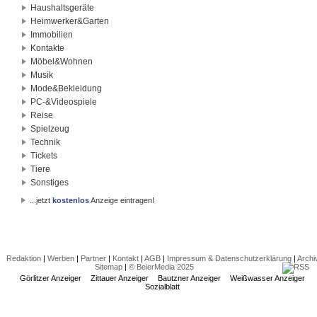
Haushaltsgeräte
Heimwerker&Garten
Immobilien
Kontakte
Möbel&Wohnen
Musik
Mode&Bekleidung
PC-&Videospiele
Reise
Spielzeug
Technik
Tickets
Tiere
Sonstiges
...jetzt
kostenlos
Anzeige eintragen!
Redaktion
|
Werben
|
Partner
|
Kontakt
|
AGB
|
Impressum & Datenschutzerklärung
|
Archi
Sitemap
|
© BeierMedia 2025
Görlitzer Anzeiger
Zittauer Anzeiger
Bautzner Anzeiger
Weißwasser Anzeiger
Sozialblatt