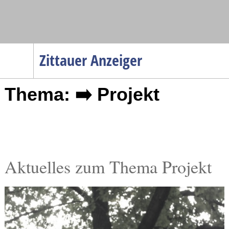
Navigation
Zittauer Anzeiger
Startseite
Thema: ➡️ Projekt
Menüpunkte
Politik
Gesellschaft
Wirtschaft
Service
Aktuelles zum Thema Projekt
Verkehr
Gesundheit
Kultur
Sport