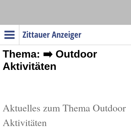
Navigation
Zittauer Anzeiger
Startseite
Thema: ➡️ Outdoor
Menüpunkte
Politik
Aktivitäten
Gesellschaft
Wirtschaft
Service
Verkehr
Aktuelles zum Thema Outdoor
Gesundheit
Aktivitäten
Kultur
Sport