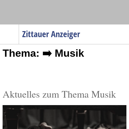
Navigation
Zittauer Anzeiger
Startseite
Thema: ➡️ Musik
Menüpunkte
Politik
Gesellschaft
Wirtschaft
Service
Aktuelles zum Thema Musik
Verkehr
Gesundheit
Kultur
Sport