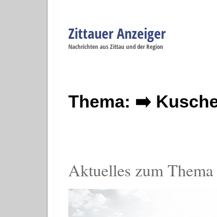
Zittauer Anzeiger
Navigation
Nachrichten aus Zittau und der Region
Menüpunkte
Zittau
Startseite
Zittau
Zittau
Gesellschaft
Zittau
Wirtschaft
Zi
Politik
Se
Thema: ➡️ Kusche
Aktuelles zum Thema