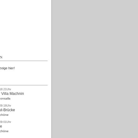
Kostenlos
EN
zeige hier!
 18:21Uhr
 Villa Machnin
onsalla
 09:16Uhr
st-Brücke
Schöne
 09:01Uhr
ke
Schöne