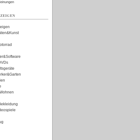
Meinungen
ZEIGEN
zeigen
täten&Kunst
torrad
er&Software
DVDs
tsgeräte
rker&Garten
ien
e
Wohnen
ekleidung
eospiele
ug