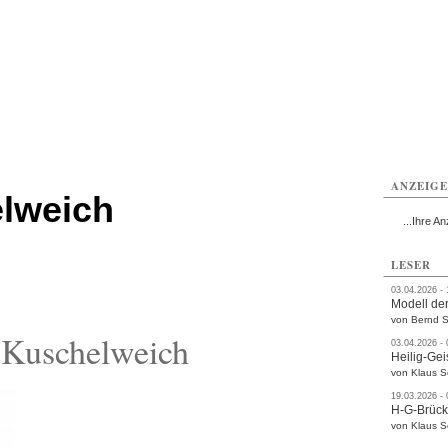
ttau
Zittau
Zittau
Gesundheit
Zittau
Zittau
Sport
Zittau
rvice
Verkehr
Kultur
Termine
ANZEIG
lweich
...Ihre An
LESER
03.04.2026 -
Modell der
von Bernd S
 Kuschelweich
03.04.2026 -
Heilig-Gei
von Klaus 
19.03.2026 -
H-G-Brüc
von Klaus 