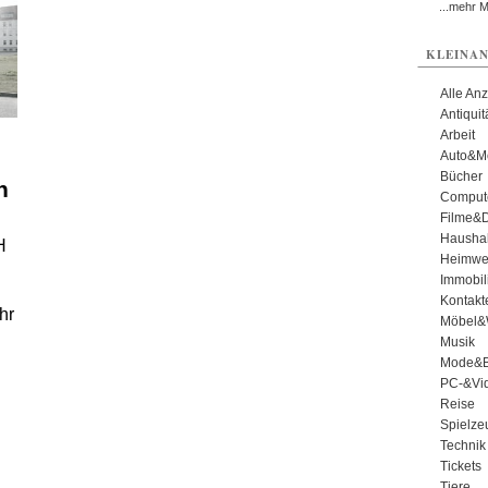
...mehr 
KLEINAN
Alle An
Antiqui
n
Arbeit
Auto&Mo
Bücher
n
Comput
Filme&
Haushal
H
Heimwe
Immobil
Kontakt
hr
Möbel&
Musik
Mode&B
PC-&Vid
Reise
Spielze
Technik
Tickets
Tiere