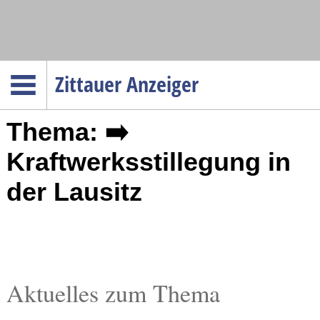
Navigation
Zittauer Anzeiger
Startseite
Thema: ➡️
Menüpunkte
Politik
Kraftwerksstillegung in
Gesellschaft
der Lausitz
Wirtschaft
Service
Verkehr
Gesundheit
Aktuelles zum Thema
Kultur
Sport