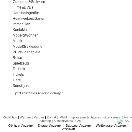
Computer&Software
Filme&DVDs
Haushaltsgeräte
Heimwerker&Garten
Immobilien
Kontakte
Möbel&Wohnen
Musik
Mode&Bekleidung
PC-&Videospiele
Reise
Spielzeug
Technik
Tickets
Tiere
Sonstiges
...jetzt
kostenlos
Anzeige eintragen!
Redaktion
|
Werben
|
Partner
|
Kontakt
|
AGB
|
Impressum & Datenschutzerklärung
|
Archi
Sitemap
|
© BeierMedia 2025
Görlitzer Anzeiger
Zittauer Anzeiger
Bautzner Anzeiger
Weißwasser Anzeiger
Sozialblatt