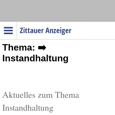
Navigation
Zittauer Anzeiger
Startseite
Thema: ➡️
Menüpunkte
Politik
Instandhaltung
Gesellschaft
Wirtschaft
Service
Verkehr
Aktuelles zum Thema
Gesundheit
Instandhaltung
Kultur
Sport