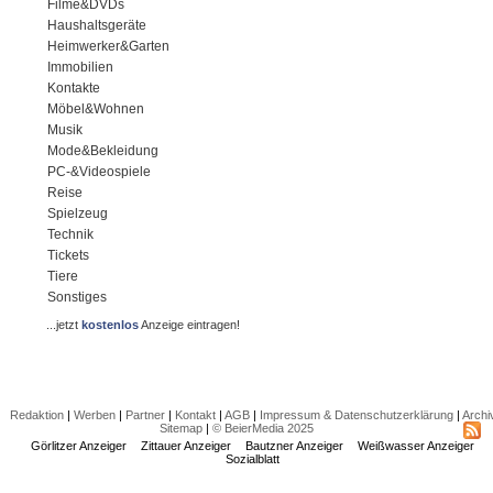
Filme&DVDs
Haushaltsgeräte
Heimwerker&Garten
Immobilien
Kontakte
Möbel&Wohnen
Musik
Mode&Bekleidung
PC-&Videospiele
Reise
Spielzeug
Technik
Tickets
Tiere
Sonstiges
...jetzt
kostenlos
Anzeige eintragen!
Redaktion
|
Werben
|
Partner
|
Kontakt
|
AGB
|
Impressum & Datenschutzerklärung
|
Archi
Sitemap
|
© BeierMedia 2025
Görlitzer Anzeiger
Zittauer Anzeiger
Bautzner Anzeiger
Weißwasser Anzeiger
Sozialblatt