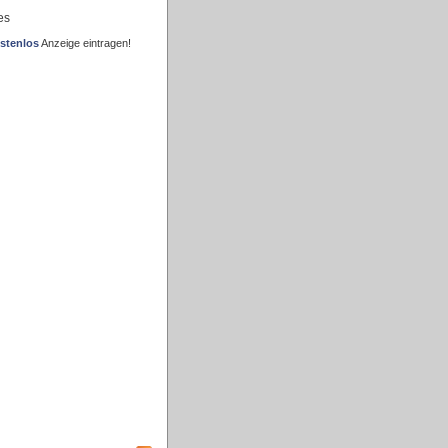
es
stenlos
Anzeige eintragen!