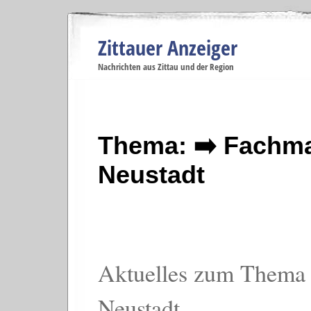
Zittauer Anzeiger
Navigation
Nachrichten aus Zittau und der Region
Menüpunkte
Zittau
Startseite
Zittau
Zittau
Gesellschaft
Zittau
Wirtschaft
Zi
Politik
Se
Thema: ➡️ Fachm
Neustadt
Aktuelles zum Thema
Neustadt