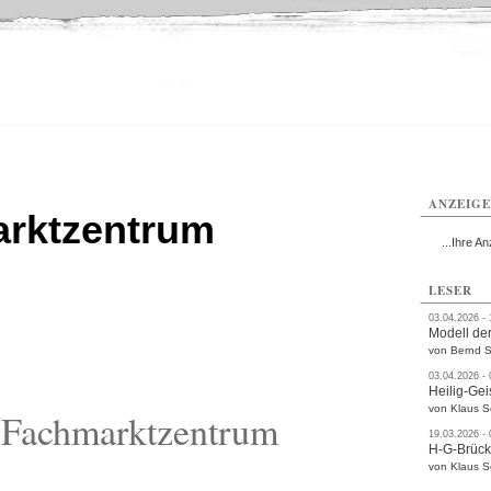
ttau
Zittau
Zittau
Gesundheit
Zittau
Zittau
Sport
Zittau
rvice
Verkehr
Kultur
Termine
ANZEIG
arktzentrum
...Ihre An
LESER
03.04.2026 -
Modell der
von Bernd S
03.04.2026 -
Heilig-Gei
von Klaus 
 Fachmarktzentrum
19.03.2026 -
H-G-Brüc
von Klaus 