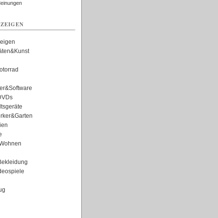
Meinungen
ZEIGEN
zeigen
täten&Kunst
torrad
er&Software
DVDs
tsgeräte
rker&Garten
ien
e
Wohnen
ekleidung
eospiele
ug