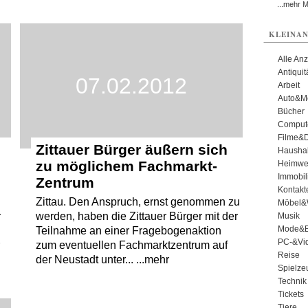
...mehr 
KLEINAN
Alle An
Antiqui
07.02.2012
Arbeit
Auto&Mo
Bücher
Comput
Filme&
Zittauer Bürger äußern sich
Haushal
zu möglichem Fachmarkt-
Heimwe
Immobil
Zentrum
Kontakt
Zittau. Den Anspruch, ernst genommen zu
Möbel&
r
werden, haben die Zittauer Bürger mit der
Musik
Mode&B
Teilnahme an einer Fragebogenaktion
PC-&Vid
r
zum eventuellen Fachmarktzentrum auf
Reise
der Neustadt unter... ...mehr
Spielze
Technik
Tickets
Tiere