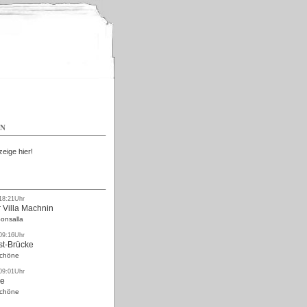
Kostenlos
EN
zeige hier!
 18:21Uhr
 Villa Machnin
onsalla
 09:16Uhr
st-Brücke
Schöne
 09:01Uhr
ke
Schöne