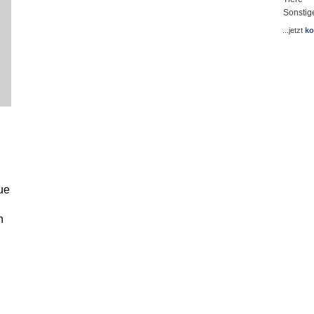
Sonstig
...jetzt
ko
ue
n