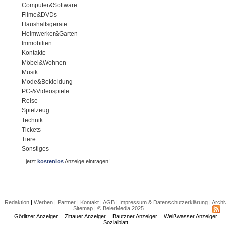
Computer&Software
Filme&DVDs
Haushaltsgeräte
Heimwerker&Garten
Immobilien
Kontakte
Möbel&Wohnen
Musik
Mode&Bekleidung
PC-&Videospiele
Reise
Spielzeug
Technik
Tickets
Tiere
Sonstiges
...jetzt
kostenlos
Anzeige eintragen!
Redaktion
|
Werben
|
Partner
|
Kontakt
|
AGB
|
Impressum & Datenschutzerklärung
|
Archi
Sitemap
|
© BeierMedia 2025
Görlitzer Anzeiger
Zittauer Anzeiger
Bautzner Anzeiger
Weißwasser Anzeiger
Sozialblatt