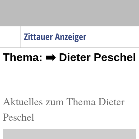
Navigation
Zittauer Anzeiger
Startseite
Thema: ➡️ Dieter Peschel
Menüpunkte
Politik
Gesellschaft
Wirtschaft
Service
Aktuelles zum Thema Dieter
Verkehr
Peschel
Gesundheit
Kultur
Sport