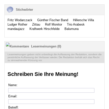
Stichwörter
Fritz Wodarczack
Günther Fischer Band
Hillersche Villa
Ludger Rother
Zittau
Rolf Monitor
Trio Arabesk
mandaujazz
Kraftwerk Hirschfelde
Balumuna
Lesermeinungen (0)
Lesermeinungen geben nicht unbedingt die Auffassung der Redaktion, sondern die
persönliche Auffassung der Verfasser wieder. Die Redaktion behält sich das Recht
zu sinnwahrender Kürzung vor.
Schreiben Sie Ihre Meinung!
Name:
Email:
Betreff: