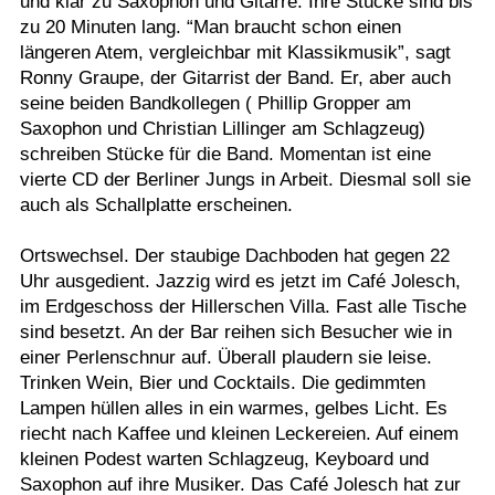
und klar zu Saxophon und Gitarre. Ihre Stücke sind bis
zu 20 Minuten lang. “Man braucht schon einen
längeren Atem, vergleichbar mit Klassikmusik”, sagt
Ronny Graupe, der Gitarrist der Band. Er, aber auch
seine beiden Bandkollegen ( Phillip Gropper am
Saxophon und Christian Lillinger am Schlagzeug)
schreiben Stücke für die Band. Momentan ist eine
vierte CD der Berliner Jungs in Arbeit. Diesmal soll sie
auch als Schallplatte erscheinen.
Ortswechsel. Der staubige Dachboden hat gegen 22
Uhr ausgedient. Jazzig wird es jetzt im Café Jolesch,
im Erdgeschoss der Hillerschen Villa. Fast alle Tische
sind besetzt. An der Bar reihen sich Besucher wie in
einer Perlenschnur auf. Überall plaudern sie leise.
Trinken Wein, Bier und Cocktails. Die gedimmten
Lampen hüllen alles in ein warmes, gelbes Licht. Es
riecht nach Kaffee und kleinen Leckereien. Auf einem
kleinen Podest warten Schlagzeug, Keyboard und
Saxophon auf ihre Musiker. Das Café Jolesch hat zur