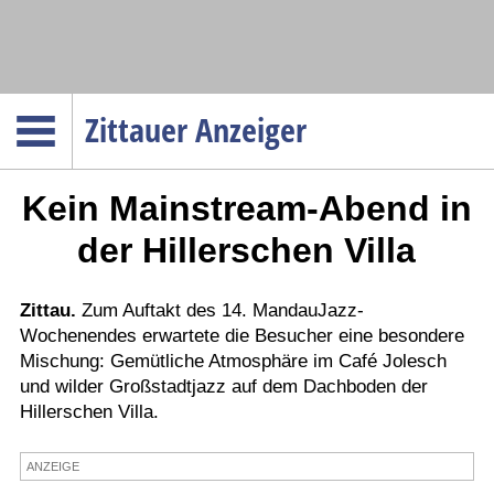
Navigation
Zittauer Anzeiger
Startseite
Kein Mainstream-Abend in
Menüpunkte
Politik
der Hillerschen Villa
Gesellschaft
Wirtschaft
Zittau.
Zum Auftakt des 14. MandauJazz-
Wochenendes erwartete die Besucher eine besondere
Service
Mischung: Gemütliche Atmosphäre im Café Jolesch
Verkehr
und wilder Großstadtjazz auf dem Dachboden der
Hillerschen Villa.
Gesundheit
Kultur
ANZEIGE
Sport