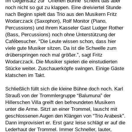
Im Gegensatz zur “Offenen Bühne” scheint das aber
noch nicht so gut zu klappen. Eine dreiviertel Stunde
nach Beginn spielt das Trio aus den Musikern Fritz
Wodarczack (Saxophon), Rolf Monitor (Piano,
Percussions) und ihrem Kasseler Gast Ludger Rother
(Bass, Percussions) noch ohne Unterstützung der
Cafébesucher. “Die Leute wissen schon, dass hier
viele gute Musiker sitzen. Da ist die Schwelle zum
drüberspringen noch mal größer.”, sagt Fritz
Wodarczack. Die Musiker spielen die einstudierten
Stücke weiter. Zuschauerköpfe swingen. Einige Gäste
klatschen im Takt.
Schließlich füllt sich die kleine Bühne doch noch. Karl
Strauß von der Trommlergruppe “Balumuna” der
Hillerschen Villa greift den befreundeten Musikern
unter die Arme. Sitzt an einer Trommel, lauscht mit
geschlossenen Augen den Klängen von “Trio Arabesk”.
Dann improvisiert er. Erst ganz leise schlägt er auf die
Lederhaut der Trommel. Immer Schneller, lauter,