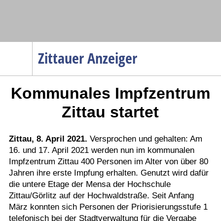
Navigation
Zittauer Anzeiger
Startseite
Kommunales Impfzentrum
Menüpunkte
Politik
Zittau startet
Gesellschaft
Wirtschaft
Zittau, 8. April 2021.
Versprochen und gehalten: Am
16. und 17. April 2021 werden nun im kommunalen
Service
Impfzentrum Zittau 400 Personen im Alter von über 80
Verkehr
Jahren ihre erste Impfung erhalten. Genutzt wird dafür
die untere Etage der Mensa der Hochschule
Gesundheit
Zittau/Görlitz auf der Hochwaldstraße. Seit Anfang
Kultur
März konnten sich Personen der Priorisierungsstufe 1
telefonisch bei der Stadtverwaltung für die Vergabe
Sport