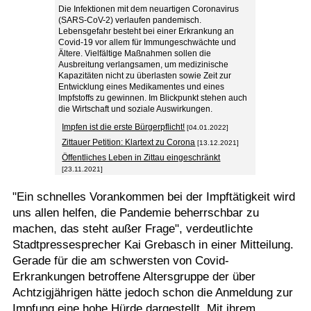
Die Infektionen mit dem neuartigen Coronavirus
(SARS-CoV-2) verlaufen pandemisch.
Lebensgefahr besteht bei einer Erkrankung an
Covid-19 vor allem für Immungeschwächte und
Ältere. Vielfältige Maßnahmen sollen die
Ausbreitung verlangsamen, um medizinische
Kapazitäten nicht zu überlasten sowie Zeit zur
Entwicklung eines Medikamentes und eines
Impfstoffs zu gewinnen. Im Blickpunkt stehen auch
die Wirtschaft und soziale Auswirkungen.
Impfen ist die erste Bürgerpflicht!
[04.01.2022]
Zittauer Petition: Klartext zu Corona
[13.12.2021]
Öffentliches Leben in Zittau eingeschränkt
[23.11.2021]
"Ein schnelles Vorankommen bei der Impftätigkeit wird
uns allen helfen, die Pandemie beherrschbar zu
machen, das steht außer Frage", verdeutlichte
Stadtpressesprecher Kai Grebasch in einer Mitteilung.
Gerade für die am schwersten von Covid-
Erkrankungen betroffene Altersgruppe der über
Achtzigjährigen hätte jedoch schon die Anmeldung zur
Impfung eine hohe Hürde dargestellt. Mit ihrem