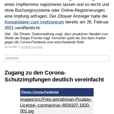
eines Impftermins registrieren lassen und so leicht und
Termine
ohne Buchungssysteme oder Online-Registrierungen
eine Impfung anfragen. Der Zittauer Anzeiger hatte die
Kostenlos
Kontaktdaten zum Impfzentrum
bereits am 26. Februar
2021 veröffentlicht.
Abb.: Die Zittauer Stadverwaltung zeigt, dass proaktives Handeln zum
Wohle der Bürger Früchte trägt: Immerhin spielt die Zeit beim Impfen
gegen die Corona-Pandemie eine entscheidende Rolle.
Archivbild: ©
Görlitzer Anzeiger
ANZEIGE
Zugang zu den Corona-
Schutzimpfungen deutlich vereinfacht
Thema: Corona-Pandemie
images/src/Foto-amrothman-Pixabay-
License--coronavirus-4834107-1920-
001.jpg