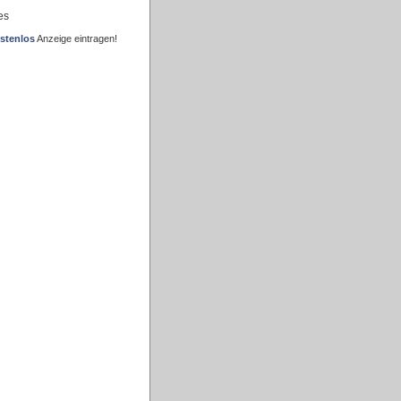
es
stenlos
Anzeige eintragen!