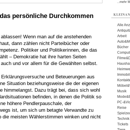
...mehr 
ne, das persönliche Durchkommen
KLEINAN
Alle An
Antiqui
f ablassen! Wenn man auf die anstehenden
Arbeit
Auto&Mo
haut, dann zählen nicht Parteibücher oder
Bücher
etenz. Politiker und Politikerinnen, die das
Comput
ählt – Demokratie hat ihre harten Seiten
Filme&
 auch und vor allem für die Gewählten selbst.
Haushal
Heimwe
Immobil
t Erklärungsversuche und Beteuerungen aus
Kontakt
gene Situation beziehungsweise die der eigenen
Möbel&
 himmelangst. Dazu trägt bei, dass sich wohl
Musik
dardsituationen befinden, in denen die Politik so
Mode&B
PC-&Vid
ine höhere Pendlerpauschale, der
Reise
rwegs ist, um sich um betagte Verwandte zu
Spielze
o die meisten Wählerstimmen winken und nicht
Technik
Tickets
Tiere