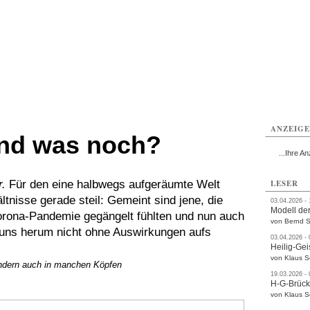
ttau
Zittau
Zittau
Gesundheit
Zittau
Zittau
Sport
Zittau
rvice
Verkehr
Kultur
Termine
ANZEIG
und was noch?
...Ihre An
.
Für den eine halbwegs aufgeräumte Welt
LESER
tnisse gerade steil: Gemeint sind jene, die
03.04.2026 -
Modell der
rona-Pandemie gegängelt fühlten und nun auch
von Bernd S
uns herum nicht ohne Auswirkungen aufs
03.04.2026 -
Heilig-Gei
von Klaus 
sondern auch in manchen Köpfen
19.03.2026 -
H-G-Brüc
von Klaus 