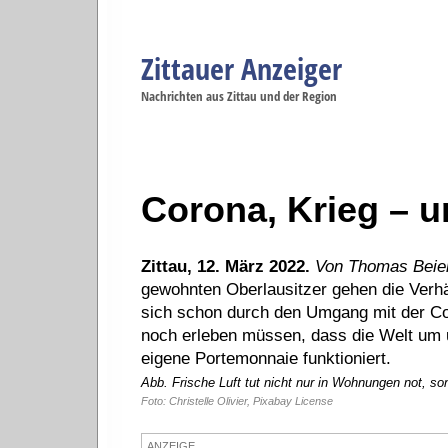
Zittauer Anzeiger
Navigation
Nachrichten aus Zittau und der Region
Menüpunkte
Zittau
Startseite
Zittau
Zittau
Gesellschaft
Zittau
Wirtschaft
Zi
Politik
Se
Corona, Krieg – 
Zittau, 12. März 2022.
Von Thomas Beier
gewohnten Oberlausitzer gehen die Verhäl
sich schon durch den Umgang mit der Co
noch erleben müssen, dass die Welt um 
eigene Portemonnaie funktioniert.
Abb. Frische Luft tut nicht nur in Wohnungen not, 
Foto: Christelle Olivier, Pixabay License
ANZEIGE