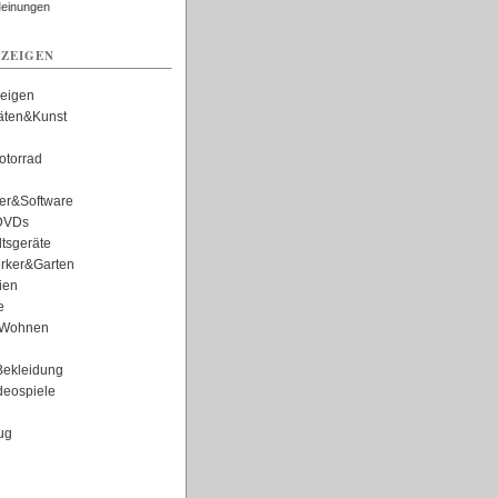
Meinungen
ZEIGEN
zeigen
täten&Kunst
torrad
er&Software
DVDs
tsgeräte
rker&Garten
ien
e
Wohnen
ekleidung
eospiele
ug