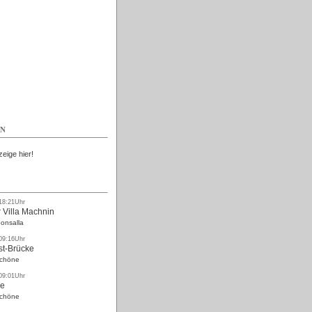
Kostenlos
EN
zeige hier!
 18:21Uhr
 Villa Machnin
onsalla
 09:16Uhr
st-Brücke
Schöne
 09:01Uhr
ke
Schöne