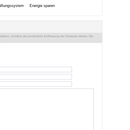
üftungssystem
Energie sparen
ktion, sondern die persönliche Auffassung der Verfasser wieder. Die
.