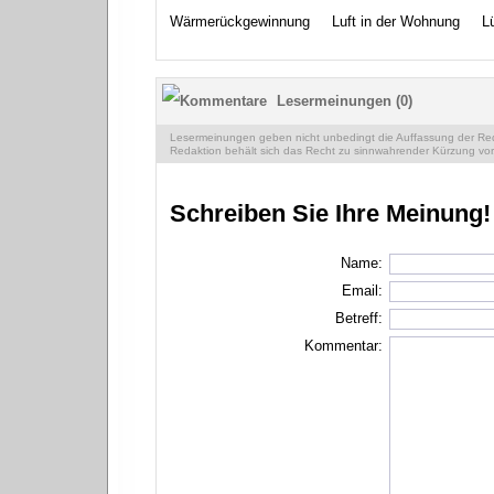
Wärmerückgewinnung
Luft in der Wohnung
L
Lesermeinungen (0)
Lesermeinungen geben nicht unbedingt die Auffassung der Reda
Redaktion behält sich das Recht zu sinnwahrender Kürzung vor
Schreiben Sie Ihre Meinung!
Name:
Email:
Betreff:
Kommentar: