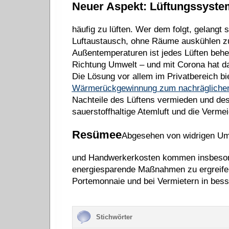
Neuer Aspekt: Lüftungssyste
häufig zu lüften. Wer dem folgt, gelangt 
Luftaustausch, ohne Räume auskühlen zu 
Außentemperaturen ist jedes Lüften behei
Richtung Umwelt – und mit Corona hat da
Die Lösung vor allem im Privatbereich bi
Wärmerückgewinnung zum nachrägliche
Nachteile des Lüftens vermieden und dess
sauerstoffhaltige Atemluft und die Verm
Resümee
Abgesehen von widrigen Ums
und Handwerkerkosten kommen insbesond
energiesparende Maßnahmen zu ergreifen.
Portemonnaie und bei Vermietern in bess
Stichwörter