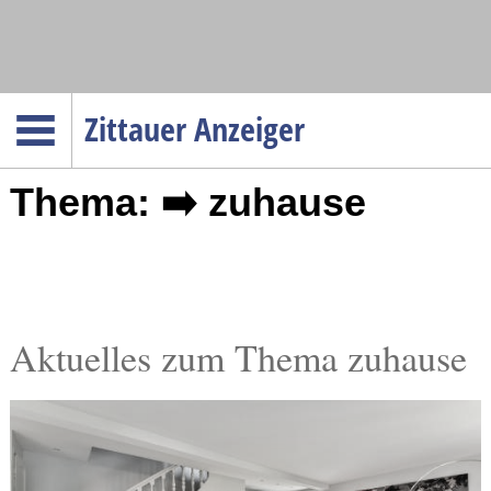
Navigation
Zittauer Anzeiger
Startseite
Thema: ➡️ zuhause
Menüpunkte
Politik
Gesellschaft
Wirtschaft
Service
Aktuelles zum Thema zuhause
Verkehr
Gesundheit
Kultur
Sport