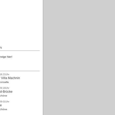
Kostenlos
EN
zeige hier!
 18:21Uhr
 Villa Machnin
onsalla
 09:16Uhr
st-Brücke
Schöne
 09:01Uhr
ke
Schöne