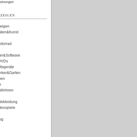
Meinungen
ZEIGEN
zeigen
täten&Kunst
torrad
er&Software
DVDs
tsgeräte
rker&Garten
ien
e
Wohnen
ekleidung
eospiele
ug