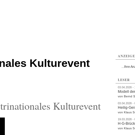
ttau
Zittau
Zittau
Gesundheit
Zittau
Zittau
Sport
Zittau
rvice
Verkehr
Kultur
Termine
ANZEIG
onales Kulturevent
...Ihre An
LESER
03.04.2026 -
Modell der
von Bernd S
rinationales Kulturevent
03.04.2026 -
Heilig-Gei
von Klaus 
19.03.2026 -
H-G-Brüc
von Klaus 