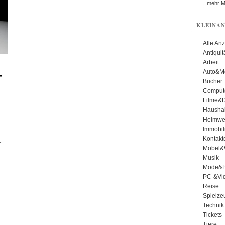
...mehr 
KLEINAN
Alle An
Antiqui
Arbeit
Auto&Mo
-
Bücher
Comput
Filme&
Haushal
Heimwe
Immobil
Kontakt
r
Möbel&
Musik
Mode&B
PC-&Vid
Reise
Spielze
Technik
Tickets
Tiere