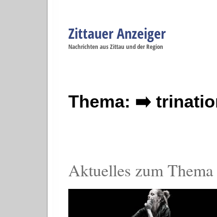
Zittauer Anzeiger
Navigation
Nachrichten aus Zittau und der Region
Menüpunkte
Zittau
Startseite
Zittau
Zittau
Gesellschaft
Zittau
Wirtschaft
Zi
Politik
Se
Thema: ➡️ trinati
Aktuelles zum Thema t