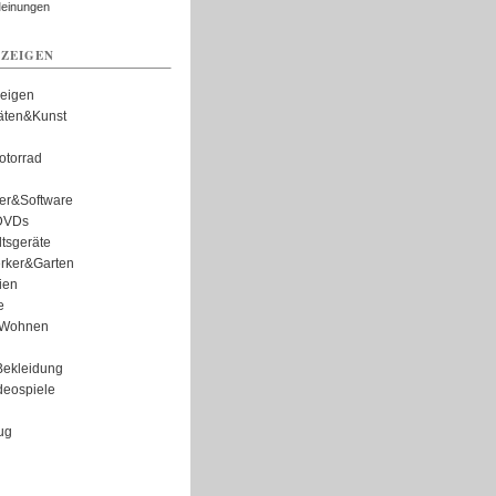
Meinungen
ZEIGEN
zeigen
täten&Kunst
torrad
er&Software
DVDs
tsgeräte
rker&Garten
ien
e
Wohnen
ekleidung
eospiele
ug