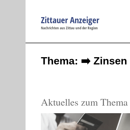
Zittauer Anzeiger
Navigation
Nachrichten aus Zittau und der Region
Menüpunkte
Zittau
Startseite
Zittau
Zittau
Gesellschaft
Zittau
Wirtschaft
Zi
Politik
Se
Thema: ➡️ Zinsen
Aktuelles zum Thema