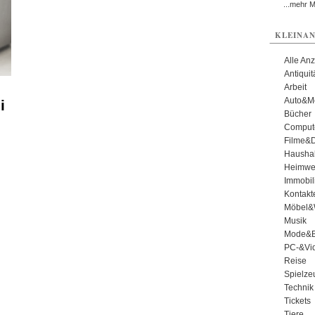
...mehr 
KLEINAN
Alle An
Antiqui
Arbeit
Auto&Mo
i
Bücher
Comput
Filme&
Haushal
Heimwe
Immobil
Kontakt
Möbel&
Musik
Mode&B
PC-&Vid
Reise
Spielze
Technik
Tickets
Tiere