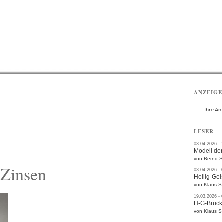
ttau
Zittau
Zittau
Gesundheit
Zittau
Zittau
Sport
Zittau
rvice
Verkehr
Kultur
Termine
ANZEIG
...Ihre An
LESER
03.04.2026 -
Modell der
von Bernd S
 Zinsen
03.04.2026 -
Heilig-Gei
von Klaus 
19.03.2026 -
H-G-Brüc
von Klaus 