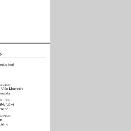
Kostenlos
EN
zeige hier!
 18:21Uhr
 Villa Machnin
onsalla
 09:16Uhr
st-Brücke
Schöne
 09:01Uhr
ke
Schöne