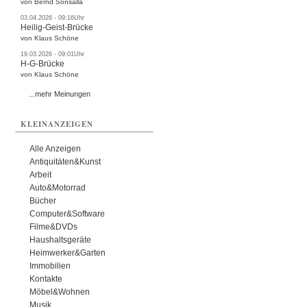
von Bernd Sonsalla
03.04.2026 - 09:16Uhr
Heilig-Geist-Brücke
von Klaus Schöne
19.03.2026 - 09:01Uhr
H-G-Brücke
von Klaus Schöne
...mehr Meinungen
KLEINANZEIGEN
Alle Anzeigen
Antiquitäten&Kunst
Arbeit
Auto&Motorrad
Bücher
Computer&Software
Filme&DVDs
Haushaltsgeräte
Heimwerker&Garten
Immobilien
Kontakte
Möbel&Wohnen
Musik