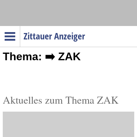
Navigation
Zittauer Anzeiger
Startseite
Thema: ➡️ ZAK
Menüpunkte
Politik
Gesellschaft
Wirtschaft
Service
Aktuelles zum Thema ZAK
Verkehr
Gesundheit
Kultur
Sport