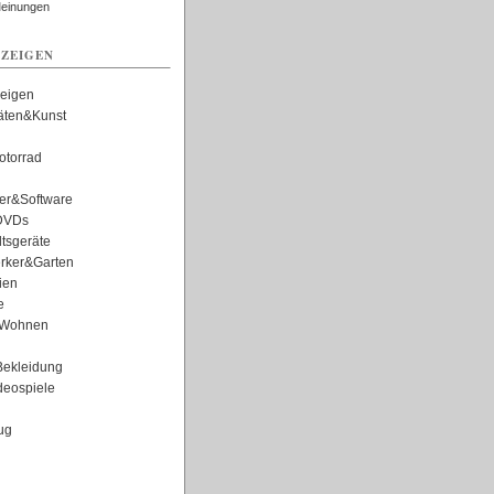
Meinungen
ZEIGEN
zeigen
täten&Kunst
torrad
er&Software
DVDs
tsgeräte
rker&Garten
ien
e
Wohnen
ekleidung
eospiele
ug