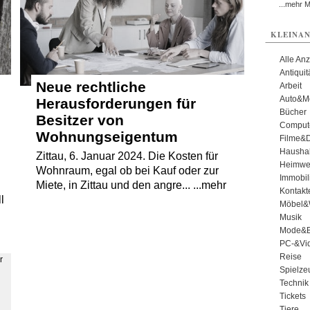
...mehr 
KLEINAN
Alle An
Antiqui
Neue rechtliche
Arbeit
Auto&Mo
Herausforderungen für
Bücher
Besitzer von
Comput
Wohnungseigentum
Filme&
Haushal
Zittau, 6. Januar 2024. Die Kosten für
Heimwe
Wohnraum, egal ob bei Kauf oder zur
Immobil
Miete, in Zittau und den angre... ...mehr
Kontakt
l
Möbel&
Musik
Mode&B
PC-&Vid
Reise
Spielze
Technik
Tickets
Tiere