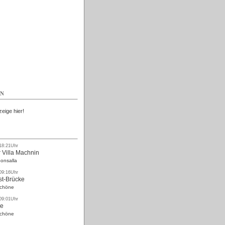
Kostenlos
EN
zeige hier!
 18:21Uhr
 Villa Machnin
onsalla
 09:16Uhr
st-Brücke
Schöne
 09:01Uhr
ke
Schöne