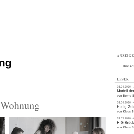
ttau
Zittau
Zittau
Gesundheit
Zittau
Zittau
Sport
Zittau
rvice
Verkehr
Kultur
Termine
ANZEIG
ng
...Ihre An
LESER
03.04.2026 -
Modell der
von Bernd S
a Wohnung
03.04.2026 -
Heilig-Gei
von Klaus 
19.03.2026 -
H-G-Brüc
von Klaus 