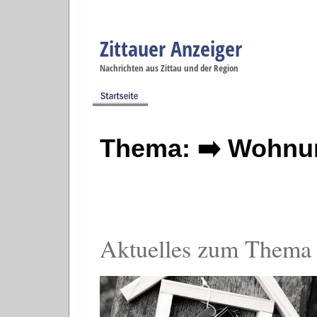
Zittauer Anzeiger
Navigation
Nachrichten aus Zittau und der Region
Menüpunkte
Zittau
Startseite
Zittau
Zittau
Gesellschaft
Zittau
Wirtschaft
Zi
Politik
Se
Thema: ➡️ Wohnu
Aktuelles zum Them