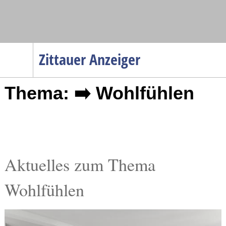
Navigation
Zittauer Anzeiger
Startseite
Thema: ➡️ Wohlfühlen
Menüpunkte
Politik
Gesellschaft
Wirtschaft
Service
Aktuelles zum Thema
Verkehr
Wohlfühlen
Gesundheit
Kultur
Sport