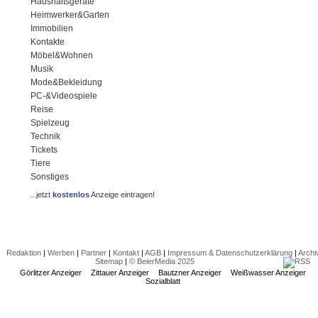
Haushaltsgeräte
Heimwerker&Garten
Immobilien
Kontakte
Möbel&Wohnen
Musik
Mode&Bekleidung
PC-&Videospiele
Reise
Spielzeug
Technik
Tickets
Tiere
Sonstiges
...jetzt
kostenlos
Anzeige eintragen!
Redaktion
|
Werben
|
Partner
|
Kontakt
|
AGB
|
Impressum & Datenschutzerklärung
|
Archi
Sitemap
|
© BeierMedia 2025
Görlitzer Anzeiger
Zittauer Anzeiger
Bautzner Anzeiger
Weißwasser Anzeiger
Sozialblatt