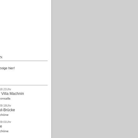
Kostenlos
EN
zeige hier!
 18:21Uhr
 Villa Machnin
onsalla
 09:16Uhr
st-Brücke
Schöne
 09:01Uhr
ke
Schöne