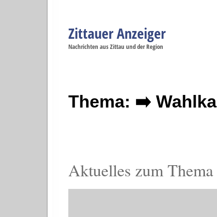
Zittauer Anzeiger
Navigation
Nachrichten aus Zittau und der Region
Menüpunkte
Zittau
Startseite
Zittau
Zittau
Gesellschaft
Zittau
Wirtschaft
Zi
Politik
Se
Thema: ➡️ Wahlka
Aktuelles zum Thema 