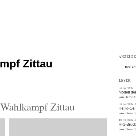
ttau
Zittau
Zittau
Gesundheit
Zittau
Zittau
Sport
Zittau
rvice
Verkehr
Kultur
Termine
ANZEIG
mpf Zittau
...Ihre An
LESER
03.04.2026 -
Modell der
von Bernd S
Wahlkampf Zittau
03.04.2026 -
Heilig-Gei
von Klaus 
19.03.2026 -
H-G-Brüc
von Klaus 