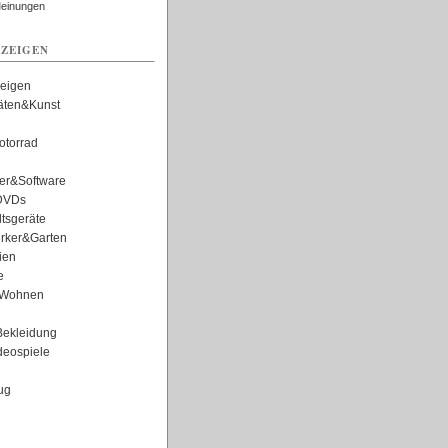
Meinungen
ZEIGEN
zeigen
täten&Kunst
torrad
er&Software
DVDs
tsgeräte
rker&Garten
ien
e
Wohnen
ekleidung
eospiele
ug