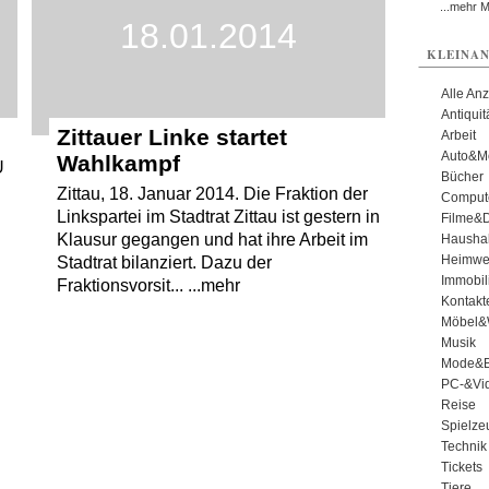
...mehr 
18.01.2014
KLEINAN
Alle An
Antiqui
Zittauer Linke startet
Arbeit
Auto&Mo
Wahlkampf
U
Bücher
Zittau, 18. Januar 2014. Die Fraktion der
Comput
Linkspartei im Stadtrat Zittau ist gestern in
Filme&
Klausur gegangen und hat ihre Arbeit im
Haushal
Heimwe
Stadtrat bilanziert. Dazu der
Immobil
Fraktionsvorsit... ...mehr
Kontakt
Möbel&
Musik
Mode&B
PC-&Vid
Reise
Spielze
Technik
Tickets
Tiere