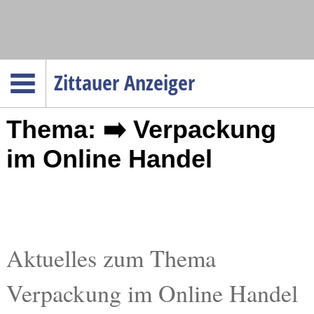
Navigation
Zittauer Anzeiger
Startseite
Thema: ➡️ Verpackung
Menüpunkte
Politik
im Online Handel
Gesellschaft
Wirtschaft
Service
Verkehr
Aktuelles zum Thema
Gesundheit
Verpackung im Online Handel
Kultur
Sport