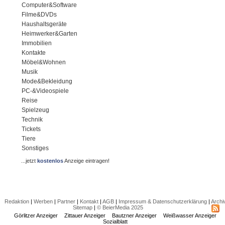
Computer&Software
Filme&DVDs
Haushaltsgeräte
Heimwerker&Garten
Immobilien
Kontakte
Möbel&Wohnen
Musik
Mode&Bekleidung
PC-&Videospiele
Reise
Spielzeug
Technik
Tickets
Tiere
Sonstiges
...jetzt
kostenlos
Anzeige eintragen!
Redaktion
|
Werben
|
Partner
|
Kontakt
|
AGB
|
Impressum & Datenschutzerklärung
|
Archi
Sitemap
|
© BeierMedia 2025
Görlitzer Anzeiger
Zittauer Anzeiger
Bautzner Anzeiger
Weißwasser Anzeiger
Sozialblatt