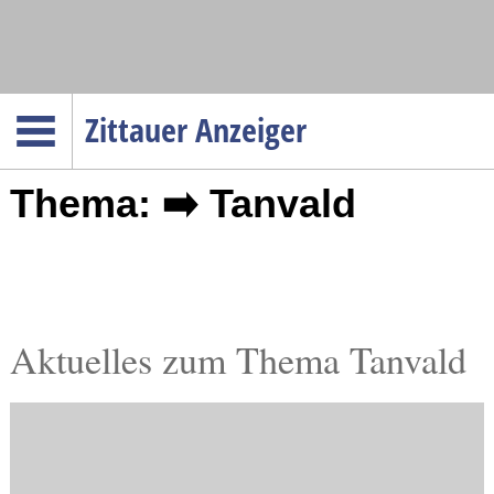
Navigation
Zittauer Anzeiger
Startseite
Thema: ➡️ Tanvald
Menüpunkte
Politik
Gesellschaft
Wirtschaft
Service
Aktuelles zum Thema Tanvald
Verkehr
Gesundheit
Kultur
Sport