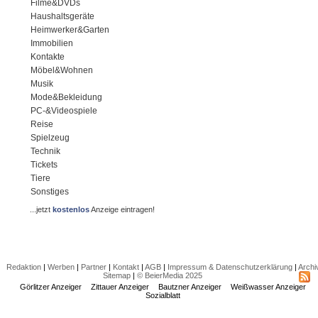
Filme&DVDs
Haushaltsgeräte
Heimwerker&Garten
Immobilien
Kontakte
Möbel&Wohnen
Musik
Mode&Bekleidung
PC-&Videospiele
Reise
Spielzeug
Technik
Tickets
Tiere
Sonstiges
...jetzt
kostenlos
Anzeige eintragen!
Redaktion
|
Werben
|
Partner
|
Kontakt
|
AGB
|
Impressum & Datenschutzerklärung
|
Archi
Sitemap
|
© BeierMedia 2025
Görlitzer Anzeiger
Zittauer Anzeiger
Bautzner Anzeiger
Weißwasser Anzeiger
Sozialblatt