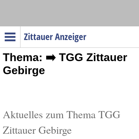
Navigation
Zittauer Anzeiger
Startseite
Thema: ➡️ TGG Zittauer
Menüpunkte
Politik
Gebirge
Gesellschaft
Wirtschaft
Service
Verkehr
Aktuelles zum Thema TGG
Gesundheit
Zittauer Gebirge
Kultur
Sport