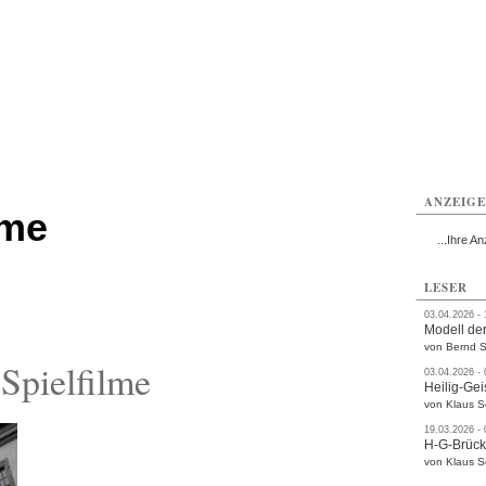
ttau
Zittau
Zittau
Gesundheit
Zittau
Zittau
Sport
Zittau
rvice
Verkehr
Kultur
Termine
ANZEIG
lme
...Ihre An
LESER
03.04.2026 -
Modell der
von Bernd S
Spielfilme
03.04.2026 -
Heilig-Gei
von Klaus 
19.03.2026 -
H-G-Brüc
von Klaus 