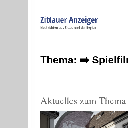
Zittauer Anzeiger
Navigation
Nachrichten aus Zittau und der Region
Menüpunkte
Zittau
Startseite
Zittau
Zittau
Gesellschaft
Zittau
Wirtschaft
Zi
Politik
Se
Thema: ➡️ Spielfi
Aktuelles zum Thema 