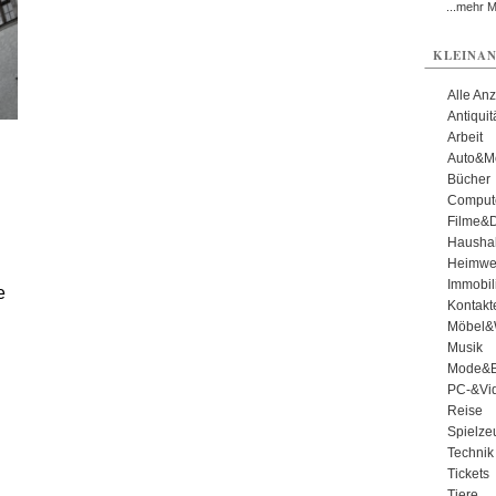
...mehr 
KLEINAN
Alle An
Antiqui
Arbeit
Auto&Mo
Bücher
Comput
Filme&
Haushal
Heimwe
Immobil
e
Kontakt
Möbel&
Musik
Mode&B
PC-&Vid
Reise
Spielze
Technik
Tickets
Tiere