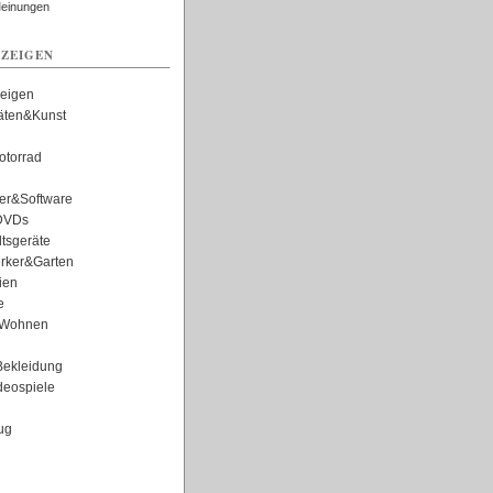
Meinungen
ZEIGEN
zeigen
täten&Kunst
torrad
er&Software
DVDs
tsgeräte
rker&Garten
ien
e
Wohnen
ekleidung
eospiele
ug