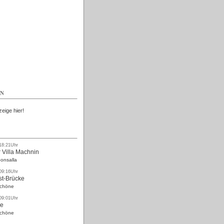
Kostenlos
EN
zeige hier!
 18:21Uhr
 Villa Machnin
onsalla
 09:16Uhr
st-Brücke
Schöne
 09:01Uhr
ke
Schöne