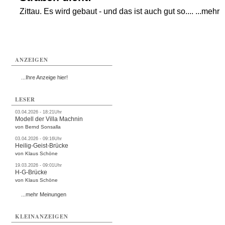
Zittau. Es wird gebaut - und das ist auch gut so.... ...mehr
ANZEIGEN
...Ihre Anzeige hier!
LESER
03.04.2026 - 18:21Uhr
Modell der Villa Machnin
von Bernd Sonsalla
03.04.2026 - 09:16Uhr
Heilig-Geist-Brücke
von Klaus Schöne
19.03.2026 - 09:01Uhr
H-G-Brücke
von Klaus Schöne
...mehr Meinungen
KLEINANZEIGEN