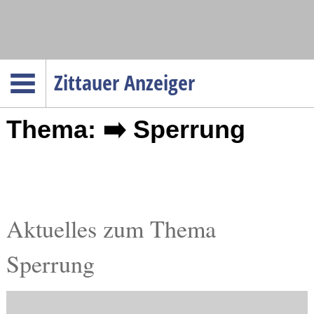
Navigation
Zittauer Anzeiger
Startseite
Thema: ➡️ Sperrung
Menüpunkte
Politik
Gesellschaft
Wirtschaft
Service
Aktuelles zum Thema
Verkehr
Sperrung
Gesundheit
Kultur
Sport