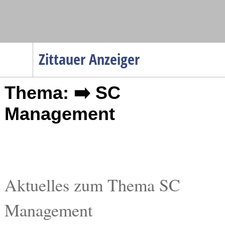
Navigation
Zittauer Anzeiger
Startseite
Thema: ➡️ SC
Menüpunkte
Politik
Management
Gesellschaft
Wirtschaft
Service
Verkehr
Aktuelles zum Thema SC
Gesundheit
Management
Kultur
Sport