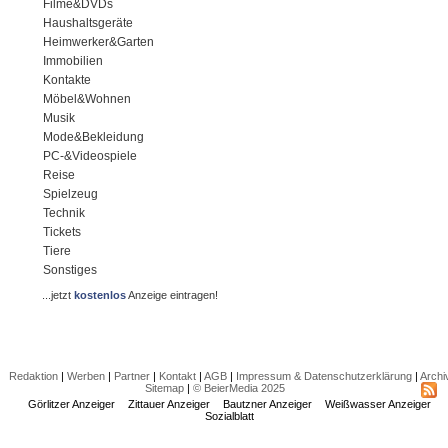
Filme&DVDs
Haushaltsgeräte
Heimwerker&Garten
Immobilien
Kontakte
Möbel&Wohnen
Musik
Mode&Bekleidung
PC-&Videospiele
Reise
Spielzeug
Technik
Tickets
Tiere
Sonstiges
...jetzt
kostenlos
Anzeige eintragen!
Redaktion
|
Werben
|
Partner
|
Kontakt
|
AGB
|
Impressum & Datenschutzerklärung
|
Archi
Sitemap
|
© BeierMedia 2025
Görlitzer Anzeiger
Zittauer Anzeiger
Bautzner Anzeiger
Weißwasser Anzeiger
Sozialblatt