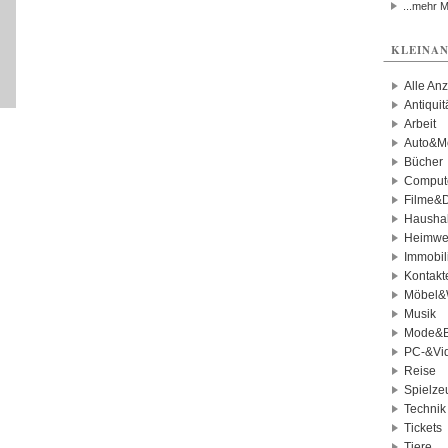
...mehr 
KLEINAN
Alle An
Antiqui
Arbeit
Auto&Mo
Bücher
Comput
Filme&
Haushal
Heimwe
Immobil
Kontakt
Möbel&
Musik
Mode&B
PC-&Vid
Reise
Spielze
Technik
Tickets
Tiere