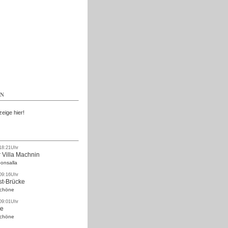
Kostenlos
EN
zeige hier!
 18:21Uhr
 Villa Machnin
onsalla
 09:16Uhr
st-Brücke
Schöne
 09:01Uhr
ke
Schöne