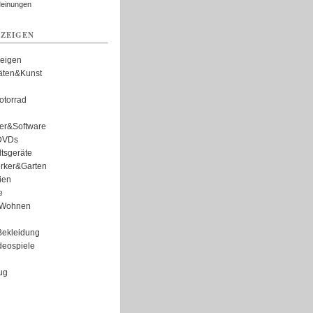
Meinungen
ZEIGEN
zeigen
täten&Kunst
torrad
er&Software
DVDs
tsgeräte
rker&Garten
ien
e
Wohnen
ekleidung
eospiele
ug