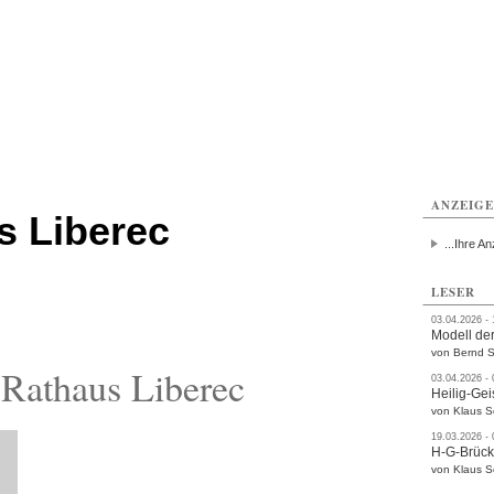
ttau
Zittau
Zittau
Gesundheit
Zittau
Zittau
Sport
Zittau
rvice
Verkehr
Kultur
Termine
ANZEIG
s Liberec
...Ihre An
LESER
03.04.2026 -
Modell der
von Bernd S
Rathaus Liberec
03.04.2026 -
Heilig-Gei
von Klaus 
19.03.2026 -
H-G-Brüc
von Klaus 