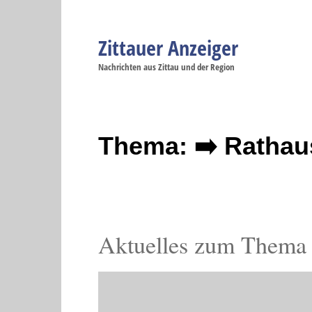
Zittauer Anzeiger
Navigation
Nachrichten aus Zittau und der Region
Menüpunkte
Zittau
Startseite
Zittau
Zittau
Gesellschaft
Zittau
Wirtschaft
Zi
Politik
Se
Thema: ➡️ Rathau
Aktuelles zum Thema 