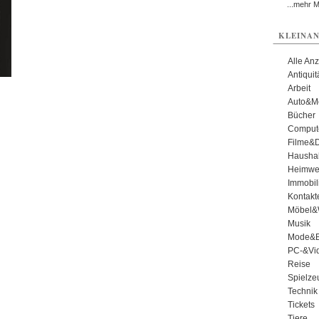
...mehr 
KLEINAN
Alle An
Antiqui
Arbeit
Auto&Mo
Bücher
Comput
Filme&
Haushal
Heimwe
Immobil
Kontakt
Möbel&
Musik
Mode&B
PC-&Vid
Reise
Spielze
Technik
Tickets
Tiere