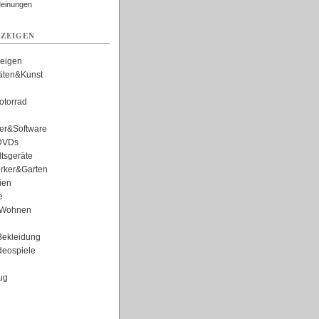
Meinungen
ZEIGEN
zeigen
täten&Kunst
torrad
er&Software
DVDs
tsgeräte
rker&Garten
ien
e
Wohnen
ekleidung
eospiele
ug