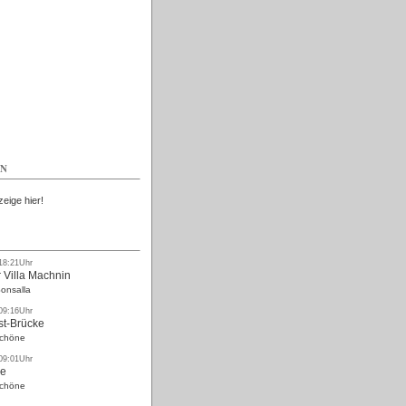
Kostenlos
EN
zeige hier!
 18:21Uhr
 Villa Machnin
onsalla
 09:16Uhr
st-Brücke
Schöne
 09:01Uhr
ke
Schöne