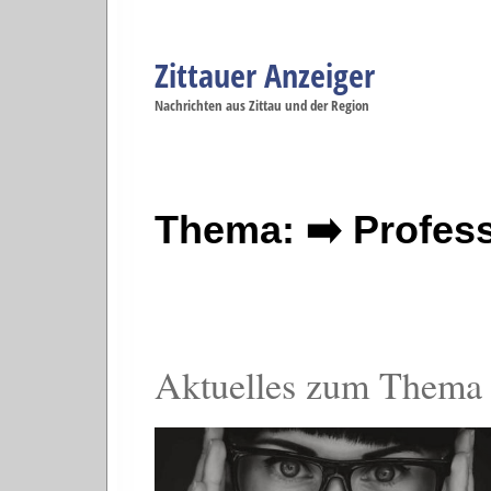
Zittauer Anzeiger
Navigation
Nachrichten aus Zittau und der Region
Menüpunkte
Zittau
Startseite
Zittau
Zittau
Gesellschaft
Zittau
Wirtschaft
Zi
Politik
Se
Thema: ➡️ Profess
Aktuelles zum Thema P