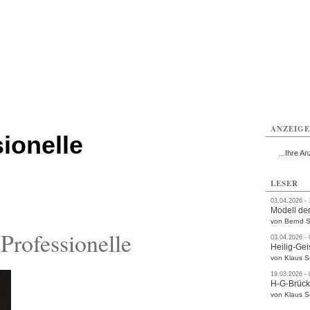
ttau
Zittau
Zittau
Gesundheit
Zittau
Zittau
Sport
Zittau
rvice
Verkehr
Kultur
Termine
ANZEIG
ionelle
...Ihre An
LESER
03.04.2026 -
Modell der
von Bernd S
rofessionelle
03.04.2026 -
Heilig-Gei
von Klaus 
19.03.2026 -
H-G-Brüc
von Klaus 