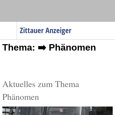
Navigation
Zittauer Anzeiger
Startseite
Thema: ➡️ Phänomen
Menüpunkte
Politik
Gesellschaft
Wirtschaft
Service
Aktuelles zum Thema
Verkehr
Phänomen
Gesundheit
Kultur
Sport