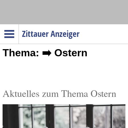
Navigation
Zittauer Anzeiger
Startseite
Thema: ➡️ Ostern
Menüpunkte
Politik
Gesellschaft
Wirtschaft
Service
Aktuelles zum Thema Ostern
Verkehr
Gesundheit
Kultur
Sport