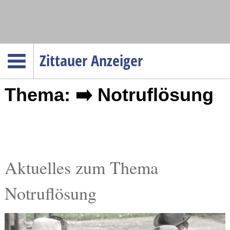
Navigation
Zittauer Anzeiger
Startseite
Thema: ➡️ Notruflösung
Menüpunkte
Politik
Gesellschaft
Wirtschaft
Service
Aktuelles zum Thema
Verkehr
Notruflösung
Gesundheit
Kultur
Sport