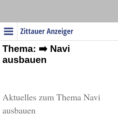
Navigation
Zittauer Anzeiger
Startseite
Thema: ➡️ Navi
Menüpunkte
Politik
ausbauen
Gesellschaft
Wirtschaft
Service
Verkehr
Aktuelles zum Thema Navi
Gesundheit
ausbauen
Kultur
Sport