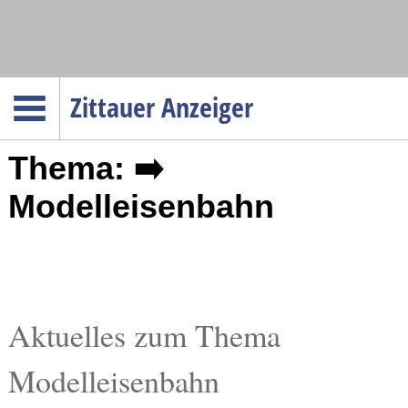
Navigation
Zittauer Anzeiger
Startseite
Thema: ➡️
Menüpunkte
Politik
Modelleisenbahn
Gesellschaft
Wirtschaft
Service
Verkehr
Aktuelles zum Thema
Gesundheit
Modelleisenbahn
Kultur
Sport