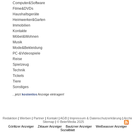
Computer&Software
Filme&DVDs
Haushaltsgeräte
Heimwerker&Garten
Immobilien
Kontakte
Möbel&Wohnen
Musik
Mode&Bekleidung
PC-&Videospiele
Reise
Spielzeug
Technik
Tickets
Tiere
Sonstiges
...jetzt
kostenlos
Anzeige eintragen!
Redaktion
|
Werben
|
Partner
|
Kontakt
|
AGB
|
Impressum & Datenschutzerklärung
|
Archi
Sitemap
|
© BeierMedia 2025
Görlitzer Anzeiger
Zittauer Anzeiger
Bautzner Anzeiger
Weißwasser Anzeiger
Sozialblatt