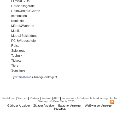
Filme&DVDs
Haushaltsgeräte
Heimwerker&Garten
Immobilien
Kontakte
Möbel&Wohnen
Musik
Mode&Bekleidung
PC-&Videospiele
Reise
Spielzeug
Technik
Tickets
Tiere
Sonstiges
...jetzt
kostenlos
Anzeige eintragen!
Redaktion
|
Werben
|
Partner
|
Kontakt
|
AGB
|
Impressum & Datenschutzerklärung
|
Archi
Sitemap
|
© BeierMedia 2025
Görlitzer Anzeiger
Zittauer Anzeiger
Bautzner Anzeiger
Weißwasser Anzeiger
Sozialblatt