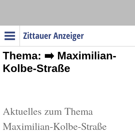
Navigation
Zittauer Anzeiger
Startseite
Thema: ➡️ Maximilian-
Menüpunkte
Politik
Kolbe-Straße
Gesellschaft
Wirtschaft
Service
Verkehr
Aktuelles zum Thema
Gesundheit
Maximilian-Kolbe-Straße
Kultur
Sport