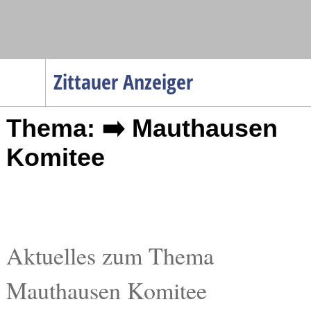
Navigation
Zittauer Anzeiger
Startseite
Thema: ➡️ Mauthausen
Menüpunkte
Politik
Komitee
Gesellschaft
Wirtschaft
Service
Verkehr
Aktuelles zum Thema
Gesundheit
Mauthausen Komitee
Kultur
Sport