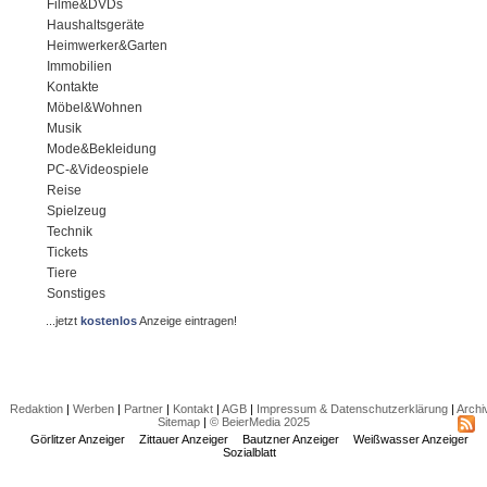
Filme&DVDs
Haushaltsgeräte
Heimwerker&Garten
Immobilien
Kontakte
Möbel&Wohnen
Musik
Mode&Bekleidung
PC-&Videospiele
Reise
Spielzeug
Technik
Tickets
Tiere
Sonstiges
...jetzt
kostenlos
Anzeige eintragen!
Redaktion
|
Werben
|
Partner
|
Kontakt
|
AGB
|
Impressum & Datenschutzerklärung
|
Archi
Sitemap
|
© BeierMedia 2025
Görlitzer Anzeiger
Zittauer Anzeiger
Bautzner Anzeiger
Weißwasser Anzeiger
Sozialblatt