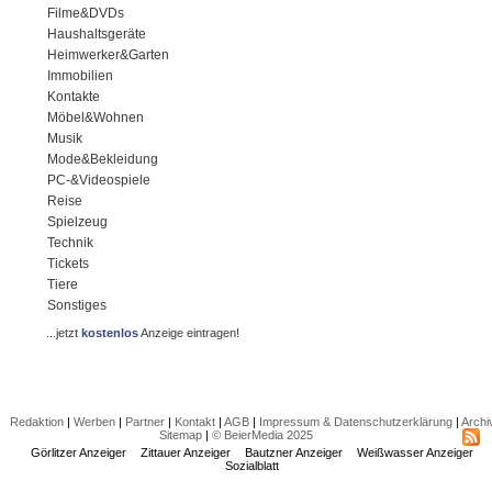
Filme&DVDs
Haushaltsgeräte
Heimwerker&Garten
Immobilien
Kontakte
Möbel&Wohnen
Musik
Mode&Bekleidung
PC-&Videospiele
Reise
Spielzeug
Technik
Tickets
Tiere
Sonstiges
...jetzt
kostenlos
Anzeige eintragen!
Redaktion
|
Werben
|
Partner
|
Kontakt
|
AGB
|
Impressum & Datenschutzerklärung
|
Archi
Sitemap
|
© BeierMedia 2025
Görlitzer Anzeiger
Zittauer Anzeiger
Bautzner Anzeiger
Weißwasser Anzeiger
Sozialblatt