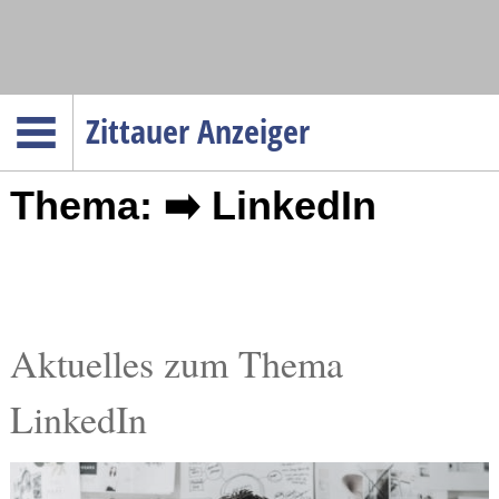
Navigation
Zittauer Anzeiger
Startseite
Thema: ➡️ LinkedIn
Menüpunkte
Politik
Gesellschaft
Wirtschaft
Service
Aktuelles zum Thema
Verkehr
LinkedIn
Gesundheit
Kultur
Sport