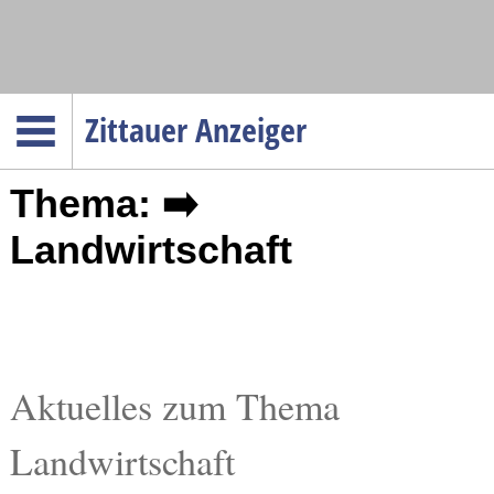
Navigation
Zittauer Anzeiger
Startseite
Thema: ➡️
Menüpunkte
Politik
Landwirtschaft
Gesellschaft
Wirtschaft
Service
Verkehr
Aktuelles zum Thema
Gesundheit
Landwirtschaft
Kultur
Sport