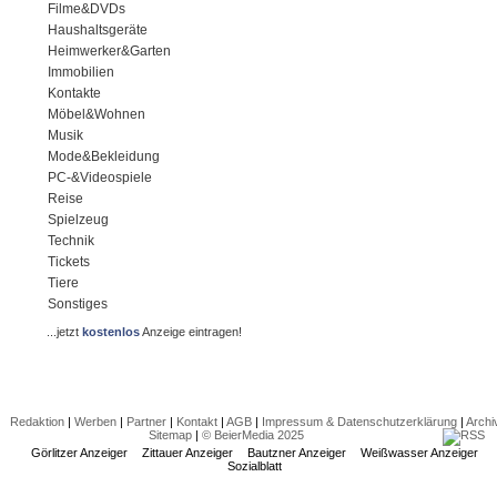
Filme&DVDs
Haushaltsgeräte
Heimwerker&Garten
Immobilien
Kontakte
Möbel&Wohnen
Musik
Mode&Bekleidung
PC-&Videospiele
Reise
Spielzeug
Technik
Tickets
Tiere
Sonstiges
...jetzt
kostenlos
Anzeige eintragen!
Redaktion
|
Werben
|
Partner
|
Kontakt
|
AGB
|
Impressum & Datenschutzerklärung
|
Archi
Sitemap
|
© BeierMedia 2025
Görlitzer Anzeiger
Zittauer Anzeiger
Bautzner Anzeiger
Weißwasser Anzeiger
Sozialblatt