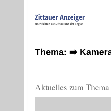
Zittauer Anzeiger
Navigation
Nachrichten aus Zittau und der Region
Menüpunkte
Zittau
Startseite
Zittau
Zittau
Gesellschaft
Zittau
Wirtschaft
Zi
Politik
Se
Thema: ➡️ Kamer
Aktuelles zum Thema