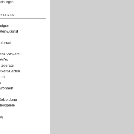
Meinungen
ZEIGEN
zeigen
täten&Kunst
torrad
er&Software
DVDs
tsgeräte
rker&Garten
ien
e
Wohnen
ekleidung
eospiele
ug