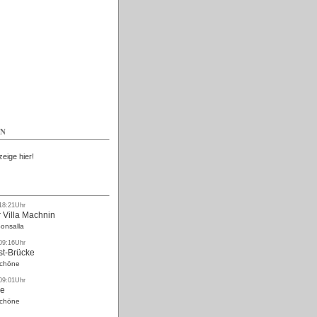
Kostenlos
EN
zeige hier!
 18:21Uhr
 Villa Machnin
onsalla
 09:16Uhr
st-Brücke
Schöne
 09:01Uhr
ke
Schöne