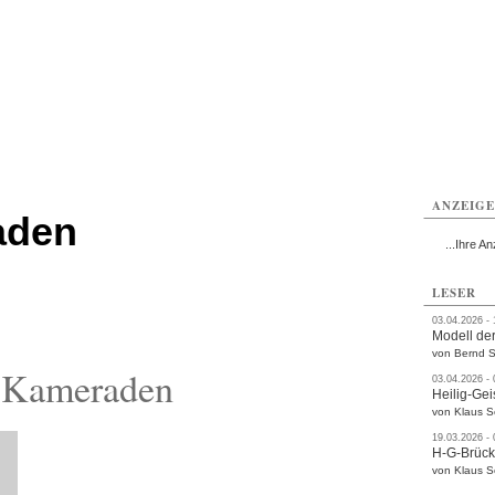
ttau
Zittau
Zittau
Gesundheit
Zittau
Zittau
Sport
Zittau
rvice
Verkehr
Kultur
Termine
ANZEIG
aden
...Ihre An
LESER
03.04.2026 -
Modell der
von Bernd S
 Kameraden
03.04.2026 -
Heilig-Gei
von Klaus 
19.03.2026 -
H-G-Brüc
von Klaus 