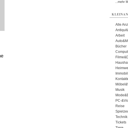
...mehr 
KLEINAN
Alle An
Antiqui
Arbeit
Auto&Mo
Bücher
Comput
he
Filme&
Haushal
Heimwe
Immobil
Kontakt
Möbel&
Musik
Mode&B
PC-&Vid
Reise
Spielze
Technik
Tickets
Tiere