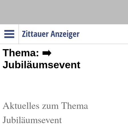
Navigation
Zittauer Anzeiger
Startseite
Thema: ➡️
Menüpunkte
Politik
Jubiläumsevent
Gesellschaft
Wirtschaft
Service
Verkehr
Aktuelles zum Thema
Gesundheit
Jubiläumsevent
Kultur
Sport