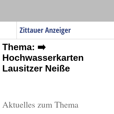
Navigation
Zittauer Anzeiger
Startseite
Thema: ➡️
Menüpunkte
Politik
Hochwasserkarten
Gesellschaft
Lausitzer Neiße
Wirtschaft
Service
Verkehr
Gesundheit
Aktuelles zum Thema
Kultur
Sport