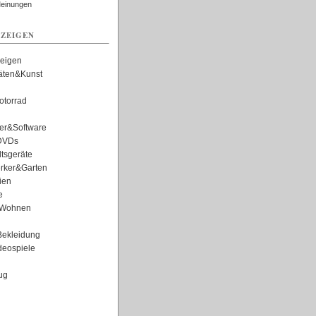
Meinungen
ZEIGEN
zeigen
täten&Kunst
torrad
er&Software
DVDs
tsgeräte
rker&Garten
ien
e
Wohnen
ekleidung
eospiele
ug