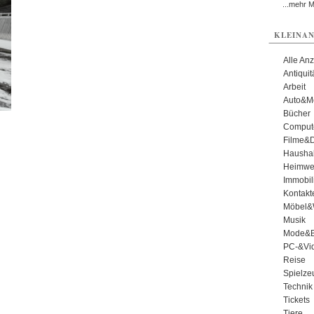
...mehr 
KLEINAN
Alle An
Antiqui
Arbeit
Auto&Mo
Bücher
Comput
Filme&
Haushal
Heimwe
Immobil
Kontakt
Möbel&
Musik
Mode&B
PC-&Vid
Reise
Spielze
Technik
Tickets
Tiere