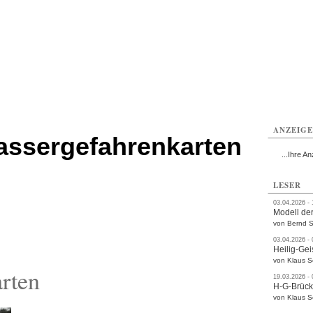
ttau
Zittau
Zittau
Gesundheit
Zittau
Zittau
Sport
Zittau
rvice
Verkehr
Kultur
Termine
ANZEIG
ssergefahrenkarten
...Ihre An
LESER
03.04.2026 -
Modell der
von Bernd S
03.04.2026 -
Heilig-Gei
von Klaus 
rten
19.03.2026 -
H-G-Brüc
von Klaus 