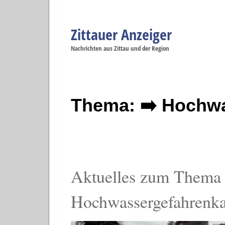
Zittauer Anzeiger
Navigation
Nachrichten aus Zittau und der Region
Menüpunkte
Zittau
Startseite
Zittau
Zittau
Gesellschaft
Zittau
Wirtschaft
Zi
Politik
Se
Thema: ➡️ Hochwa
Aktuelles zum Thema
Hochwassergefahrenka