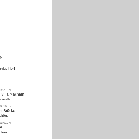
Kostenlos
EN
zeige hier!
 18:21Uhr
 Villa Machnin
onsalla
 09:16Uhr
st-Brücke
Schöne
 09:01Uhr
ke
Schöne