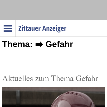
Navigation
Zittauer Anzeiger
Startseite
Thema: ➡️ Gefahr
Menüpunkte
Politik
Gesellschaft
Wirtschaft
Service
Aktuelles zum Thema Gefahr
Verkehr
Gesundheit
Kultur
Sport