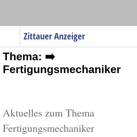
Navigation
Zittauer Anzeiger
Startseite
Thema: ➡️
Menüpunkte
Politik
Fertigungsmechaniker
Gesellschaft
Wirtschaft
Service
Verkehr
Aktuelles zum Thema
Gesundheit
Fertigungsmechaniker
Kultur
Sport