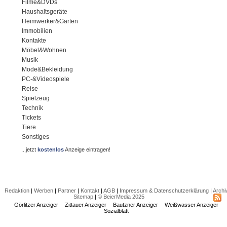
Filme&DVDs
Haushaltsgeräte
Heimwerker&Garten
Immobilien
Kontakte
Möbel&Wohnen
Musik
Mode&Bekleidung
PC-&Videospiele
Reise
Spielzeug
Technik
Tickets
Tiere
Sonstiges
...jetzt
kostenlos
Anzeige eintragen!
Redaktion
|
Werben
|
Partner
|
Kontakt
|
AGB
|
Impressum & Datenschutzerklärung
|
Archi
Sitemap
|
© BeierMedia 2025
Görlitzer Anzeiger
Zittauer Anzeiger
Bautzner Anzeiger
Weißwasser Anzeiger
Sozialblatt