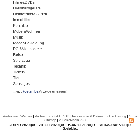
Filme&DVDs
Haushaltsgeräte
Heimwerker&Garten
Immobilien
Kontakte
Möbel&Wohnen
Musik
Mode&Bekleidung
PC-&Videospiele
Reise
Spielzeug
Technik
Tickets
Tiere
Sonstiges
...jetzt
kostenlos
Anzeige eintragen!
Redaktion
|
Werben
|
Partner
|
Kontakt
|
AGB
|
Impressum & Datenschutzerklärung
|
Archi
Sitemap
|
© BeierMedia 2025
Görlitzer Anzeiger
Zittauer Anzeiger
Bautzner Anzeiger
Weißwasser Anzeiger
Sozialblatt