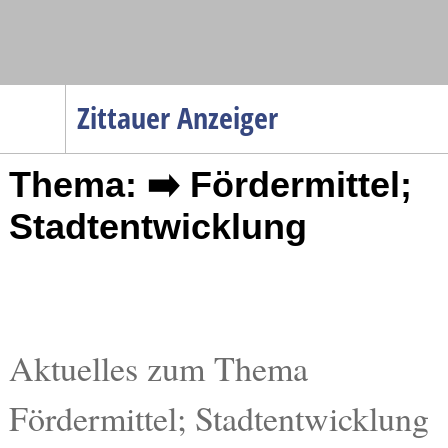
Navigation
Zittauer Anzeiger
Startseite
Thema: ➡️ Fördermittel;
Menüpunkte
Politik
Stadtentwicklung
Gesellschaft
Wirtschaft
Service
Verkehr
Aktuelles zum Thema
Gesundheit
Fördermittel; Stadtentwicklung
Kultur
Sport