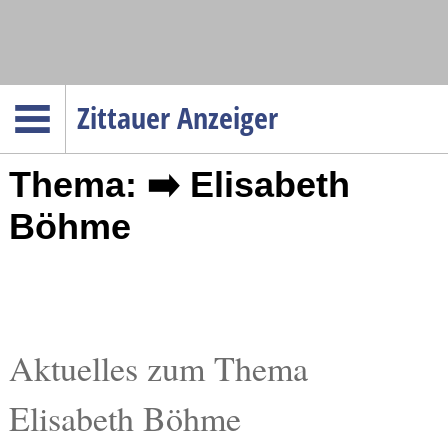
Navigation
Zittauer Anzeiger
Startseite
Thema: ➡️ Elisabeth
Menüpunkte
Politik
Böhme
Gesellschaft
Wirtschaft
Service
Verkehr
Aktuelles zum Thema
Gesundheit
Elisabeth Böhme
Kultur
Sport