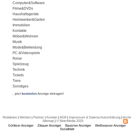
Computer&Software
Filme&DVDs
Haushaltsgeräte
Heimwerker&Garten
Immobilien
Kontakte
Möbel&Wohnen
Musik
Mode&Bekleidung
PC-&Videospiele
Reise
Spielzeug
Technik
Tickets
Tiere
Sonstiges
...jetzt
kostenlos
Anzeige eintragen!
Redaktion
|
Werben
|
Partner
|
Kontakt
|
AGB
|
Impressum & Datenschutzerklärung
|
Archi
Sitemap
|
© BeierMedia 2025
Görlitzer Anzeiger
Zittauer Anzeiger
Bautzner Anzeiger
Weißwasser Anzeiger
Sozialblatt