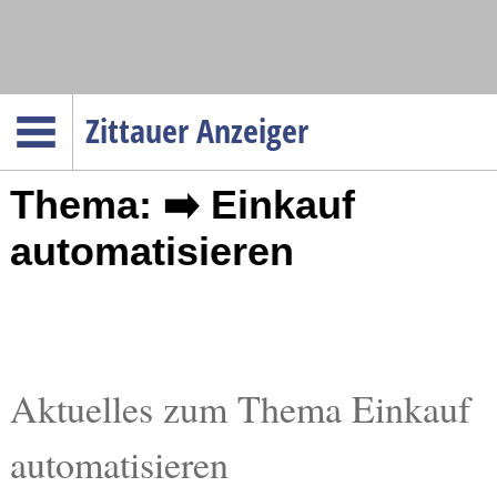
Navigation
Zittauer Anzeiger
Startseite
Thema: ➡️ Einkauf
Menüpunkte
Politik
automatisieren
Gesellschaft
Wirtschaft
Service
Verkehr
Aktuelles zum Thema Einkauf
Gesundheit
automatisieren
Kultur
Sport