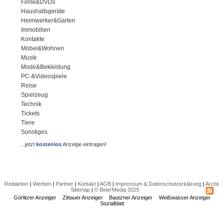
Filme&DVDs
Haushaltsgeräte
Heimwerker&Garten
Immobilien
Kontakte
Möbel&Wohnen
Musik
Mode&Bekleidung
PC-&Videospiele
Reise
Spielzeug
Technik
Tickets
Tiere
Sonstiges
...jetzt
kostenlos
Anzeige eintragen!
Redaktion
|
Werben
|
Partner
|
Kontakt
|
AGB
|
Impressum & Datenschutzerklärung
|
Archi
Sitemap
|
© BeierMedia 2025
Görlitzer Anzeiger
Zittauer Anzeiger
Bautzner Anzeiger
Weißwasser Anzeiger
Sozialblatt