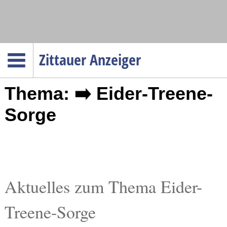
Navigation
Zittauer Anzeiger
Startseite
Thema: ➡️ Eider-Treene-
Menüpunkte
Politik
Sorge
Gesellschaft
Wirtschaft
Service
Verkehr
Aktuelles zum Thema Eider-
Gesundheit
Treene-Sorge
Kultur
Sport