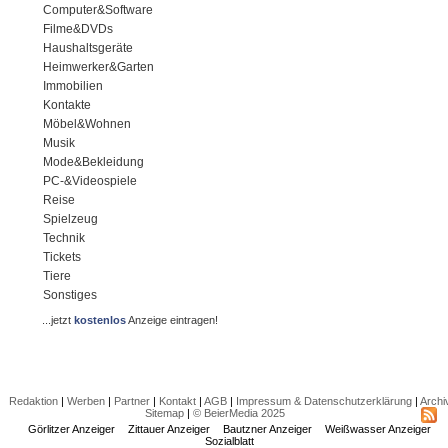
Computer&Software
Filme&DVDs
Haushaltsgeräte
Heimwerker&Garten
Immobilien
Kontakte
Möbel&Wohnen
Musik
Mode&Bekleidung
PC-&Videospiele
Reise
Spielzeug
Technik
Tickets
Tiere
Sonstiges
...jetzt
kostenlos
Anzeige eintragen!
Redaktion
|
Werben
|
Partner
|
Kontakt
|
AGB
|
Impressum & Datenschutzerklärung
|
Archi
Sitemap
|
© BeierMedia 2025
Görlitzer Anzeiger
Zittauer Anzeiger
Bautzner Anzeiger
Weißwasser Anzeiger
Sozialblatt